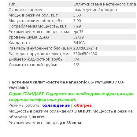
Тип:
Сплит-система настенного типа
Основные режимы:
охлаждение / обогрев
Мощн. в режиме охл., кВт:
3,60
Мощн. в режиме обогр., кВт:
3,90
Потребляемая мощность, кВт:
1,29
Рекомендуемая площадь, кв.м:
до 35
Уровень шума, дБ(А):
32/39
Хладагент:
R410A
Размеры внутреннего блока, мм:
283x803x214
Размеры наружного блока, мм:
530x650x230
Диаметр жидкостной трубы:
1/4
Диаметр газовой трубы:
1/2
Настенная сплит-система Panasonic CS-YW12MKD / CU-
YW12MKD
Серия СТАНДАРТ. Содержит все необходимые функции для
создания комфортных условий.
Режимы работы:
охлаждение
|
обогрев
.
Мощность в режиме охлаждения
3,60 кВт
. Мощность в режиме
обогрева
3,90
кВт
.
Рекомендуемая площадь
до 35 кв.м.