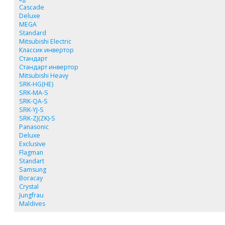
Cascade
Deluxe
MEGA
Standard
Mitsubishi Electric
Классик инвертор
Стандарт
Стандарт инвертор
Mitsubishi Heavy
SRK-HG(HE)
SRK-MA-S
SRK-QA-S
SRK-YJ-S
SRK-ZJ(ZK)-S
Panasonic
Deluxe
Exclusive
Flagman
Standart
Samsung
Boracay
Crystal
Jungfrau
Maldives