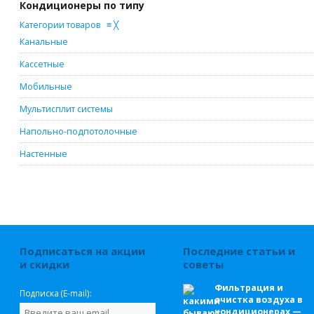
Кондиционеры по типу
Категории товаров
≡
╳
Канальные
Кассетные
Мобильные
Мультисплит системы
Напольно-подпотолочные
Настенные
Подписаться на акции
Последние статьи и
и скидки
советы
Фильтрация и
Подписка (E-mail):
очистка воздуха в
кондиционерах —