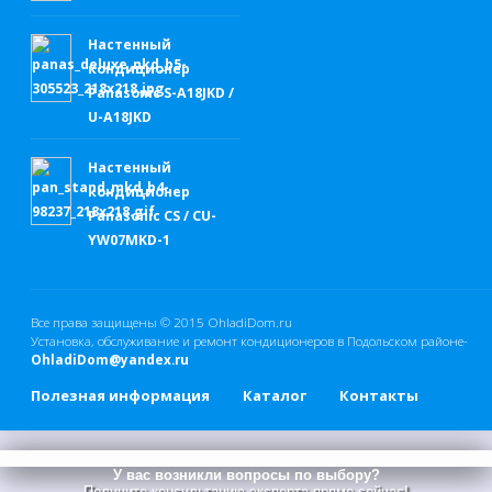
Настенный
кондиционер
Panasonic S-A18JKD /
U-A18JKD
Настенный
кондиционер
Panasonic CS / CU-
YW07MKD-1
Все права защищены © 2015
OhladiDom.ru
Установка, обслуживание и ремонт кондиционеров в Подольском районе-
OhladiDom@yandex.ru
Полезная информация
Каталог
Контакты
У вас возникли вопросы по выбору?
Получите консультацию эксперта прямо сейчас!