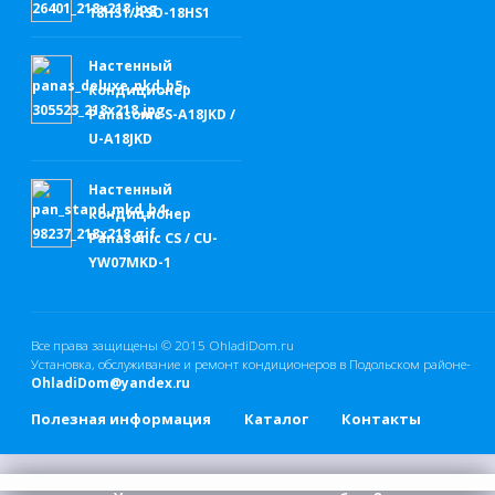
18HS1/ASO-18HS1
Настенный
кондиционер
Panasonic S-A18JKD /
U-A18JKD
Настенный
кондиционер
Panasonic CS / CU-
YW07MKD-1
Все права защищены © 2015
OhladiDom.ru
Установка, обслуживание и ремонт кондиционеров в Подольском районе-
OhladiDom@yandex.ru
Полезная информация
Каталог
Контакты