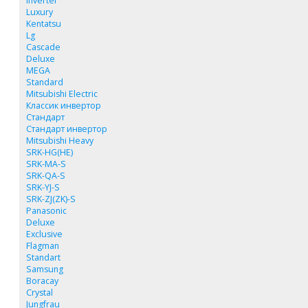
Inverter
Luxury
Kentatsu
Lg
Cascade
Deluxe
MEGA
Standard
Mitsubishi Electric
Классик инвертор
Стандарт
Стандарт инвертор
Mitsubishi Heavy
SRK-HG(HE)
SRK-MA-S
SRK-QA-S
SRK-YJ-S
SRK-ZJ(ZK)-S
Panasonic
Deluxe
Exclusive
Flagman
Standart
Samsung
Boracay
Crystal
Jungfrau