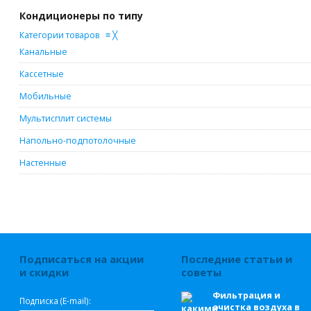
Кондиционеры по типу
Категории товаров
≡
╳
Канальные
Кассетные
Мобильные
Мультисплит системы
Напольно-подпотолочные
Настенные
Подписаться на акции
Последние статьи и
и скидки
советы
Фильтрация и
Подписка (E-mail):
очистка воздуха в