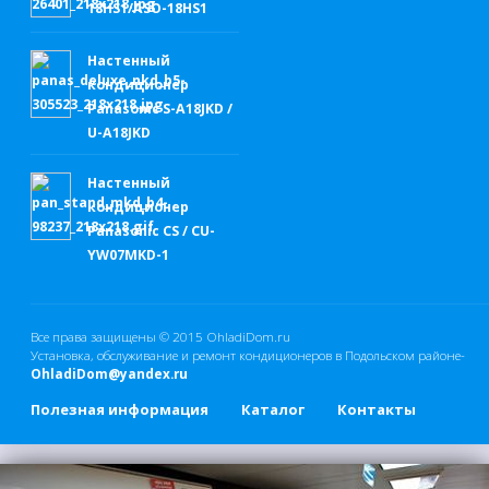
18HS1/ASO-18HS1
Настенный
кондиционер
Panasonic S-A18JKD /
U-A18JKD
Настенный
кондиционер
Panasonic CS / CU-
YW07MKD-1
Все права защищены © 2015
OhladiDom.ru
Установка, обслуживание и ремонт кондиционеров в Подольском районе-
OhladiDom@yandex.ru
Полезная информация
Каталог
Контакты