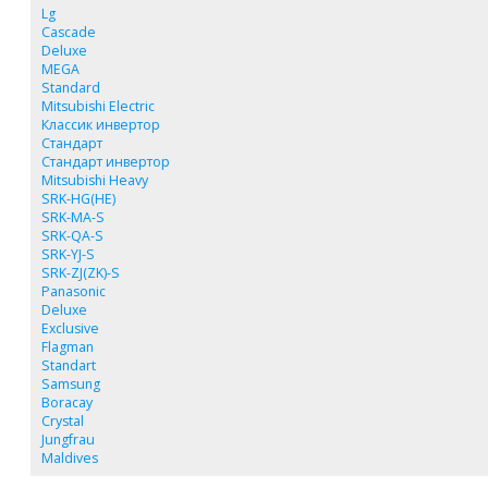
Lg
Cascade
Deluxe
MEGA
Standard
Mitsubishi Electric
Классик инвертор
Стандарт
Стандарт инвертор
Mitsubishi Heavy
SRK-HG(HE)
SRK-MA-S
SRK-QA-S
SRK-YJ-S
SRK-ZJ(ZK)-S
Panasonic
Deluxe
Exclusive
Flagman
Standart
Samsung
Boracay
Crystal
Jungfrau
Maldives