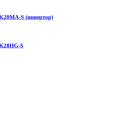
RK20MA-S (инвертор)
RK28HG-S