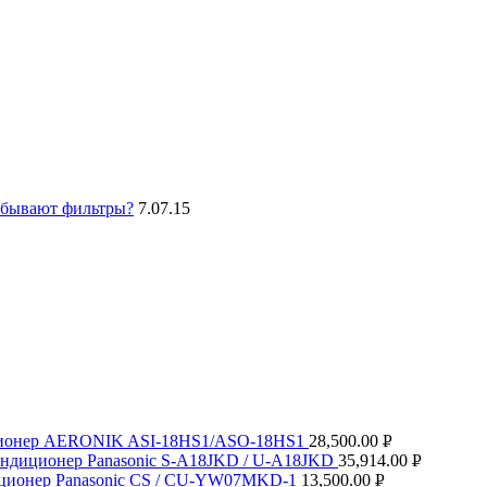
 бывают фильтры?
7.
07.15
ионер AERONIK ASI-18HS1/ASO-18HS1
28,500.00
Р
ндиционер Panasonic S-A18JKD / U-A18JKD
35,914.00
Р
УБ.
ционер Panasonic CS / CU-YW07MKD-1
13,500.00
Р
УБ.