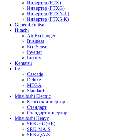
Инвертер (FTX)
Инвертер (FTXG)
Инвертер (FTXN-L)
Инвертер (FTXS-K)
General Fujitsu
Hitachi
Air Exchanger
Business
Eco Sensor
Inverter
Luxury
Kentatsu
Lg
Cascade
Deluxe
MEGA
Standard
Mitsubishi Electric
Классик инвертор
Стандарт
Стандарт инвертор
Mitsubishi Heavy
SRK-HG(HE)
SRK-MA-S
SRK-QA-S