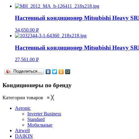
Настенный кондиционер Mitsubishi Heavy S
34,650.00
Р
УБ.
Настенный кондиционер Mitsubishi Heavy S
27,561.00
Р
УБ.
Поделиться…
Кондиционеры по бренду
Категории товаров
≡
╳
Aeronic
Inverter Business
Standard
Мобильные
Airwell
DAIKIN