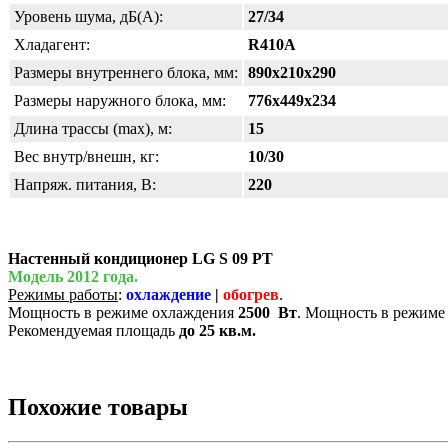
Уровень шума, дБ(А):
27/34
Хладагент:
R410A
Размеры внутреннего блока, мм:
890х210х290
Размеры наружного блока, мм:
776х449х234
Длина трассы (max), м:
15
Вес внутр/внешн, кг:
10/30
Напряж. питания, В:
220
Настенный кондиционер LG S 09 PT
Модель 2012 года.
Режимы работы
:
охлаждение
|
обогрев
.
Мощность в режиме охлаждения
2500
Вт
. Мощность в режиме
Рекомендуемая площадь
до 25 кв.м.
Похожие товары