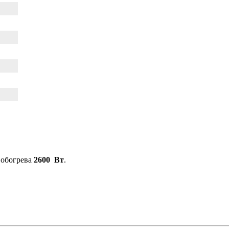
 обогрева
2600
Вт
.