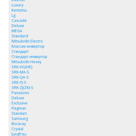
Luxury
Kentatsu
Lg
Cascade
Deluxe
MEGA
Standard
Mitsubishi Electric
Классик инвертор
Стандарт
Стандарт инвертор
Mitsubishi Heavy
SRK-HG(HE)
SRK-MA-S
SRK-QA-S
SRK-YJ-S
SRK-ZJ(ZK)-S
Panasonic
Deluxe
Exclusive
Flagman
Standart
Samsung
Boracay
Crystal
Jungfrau