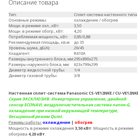
Описание товара
Тип:
Сплит-система настенного типа
Основные режимы:
охлаждение / обогрев
Мощн. в режиме охл., кВт:
3,50
Мощн. в режиме обогр., кВт:
4,20
Потребляемая мощность, кВт:
0,85/0,88
Рекомендуемая площадь, кв.м:
до 35
Уровень шума, дБ(А):
26/45
Хладагент:
R410A
Размеры внутреннего блока, мм:
295x890x275
Размеры наружного блока, мм:
623x799x299
Диаметр жидкостной трубы:
1/4
Диаметр газовой трубы:
3/8
Настенная сплит-система Panasonic CS-VE12NKE / CU-VE12NK
Серия ЭКСКЛЮЗИВ. Инверторное управление, двойной
сенсор ECONAVI, воздухоочистительная система nanoe-G,
охлаждение при низкой окружающей температуре,
бесшумный режим Quiet.
Режимы работы:
охлаждение
|
обогрев
.
Мощность в режиме охлаждения
3,50 кВт
. Мощность в режиме
обогрева
4,20
кВт
.