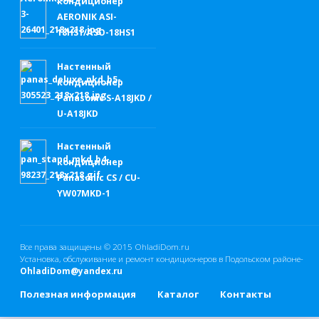
кондиционер
AERONIK ASI-
18HS1/ASO-18HS1
Настенный
кондиционер
Panasonic S-A18JKD /
U-A18JKD
Настенный
кондиционер
Panasonic CS / CU-
YW07MKD-1
Все права защищены © 2015
OhladiDom.ru
Установка, обслуживание и ремонт кондиционеров в Подольском районе-
OhladiDom@yandex.ru
Полезная информация
Каталог
Контакты