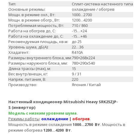
Тип:
Сплит-система настенного типа
Основные режимы:
охлаждение / обогрев
Мощн. в режиме охл., Вт:
1000…2700
Мощн. в режиме обогр., Вт:
1200…4200
Потребляемая мощность, Вт:
710 / 860
Работа на обогрев до, С:
-15…+24
Работа на охлаждение до, С:
-15…+46
Рекомендуемая площадь, кв.м:
до 25
Уровень шума, дБ(А):
22…36
Хладагент:
R410A
Размеры внутреннего блока, мм:
790×268
x224
Размеры наружного блока, мм:
780×290
x540
Длина трассы (max), м:
15
Вес внутр/внешн, кг:
9 / 31
Напряж. питания, В:
220
Производство:
Япония / Китай
Настенный кондиционер Mitsubishi Heavy SRK25ZJP-
S (инвертор)
Модель с низким уровнем шума.
Режимы работы
:
охлаждение
|
обогрев
.
Мощность в режиме охлаждения
1000…2700
Вт
. Мощность в
режиме обогрева
1200…4200
Вт
.