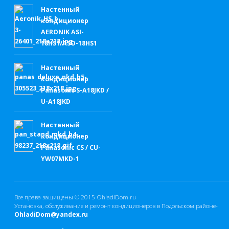
Настенный
кондиционер
AERONIK ASI-
18HS1/ASO-18HS1
Настенный
кондиционер
Panasonic S-A18JKD /
U-A18JKD
Настенный
кондиционер
Panasonic CS / CU-
YW07MKD-1
Все права защищены © 2015
OhladiDom.ru
Установка, обслуживание и ремонт кондиционеров в Подольском районе-
OhladiDom@yandex.ru