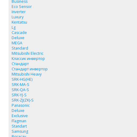
Business
Eco Sensor
Inverter
Luxury
Kentatsu
Lg
Cascade
Deluxe
MEGA
Standard
Mitsubishi Electric
Классик инвертор
Стандарт
Стандарт инвертор
Mitsubishi Heavy
SRK-HG(HE)
SRK-MA-S
SRK-QA-S
SRK-YJ-S
SRK-ZJ(ZK)-S
Panasonic
Deluxe
Exclusive
Flagman
Standart
Samsung
Boracay