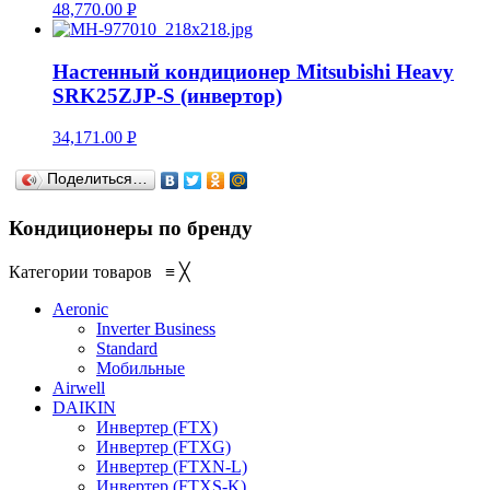
48,770.00
Р
УБ.
Настенный кондиционер Mitsubishi Heavy
SRK25ZJP-S (инвертор)
34,171.00
Р
УБ.
Поделиться…
Кондиционеры по бренду
Категории товаров
≡
╳
Aeronic
Inverter Business
Standard
Мобильные
Airwell
DAIKIN
Инвертер (FTX)
Инвертер (FTXG)
Инвертер (FTXN-L)
Инвертер (FTXS-K)