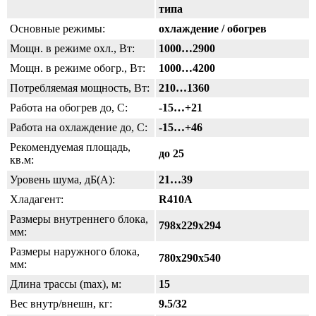
типа
Основные режимы:
охлаждение / обогрев
Мощн. в режиме охл., Вт:
1000…2900
Мощн. в режиме обогр., Вт:
1000…4200
Потребляемая мощность, Вт:
210…1360
Работа на обогрев до, С:
-15…+21
Работа на охлаждение до, С:
-15…+46
Рекомендуемая площадь,
до 25
кв.м:
Уровень шума, дБ(А):
21…39
Хладагент:
R410A
Размеры внутреннего блока,
798
x229
x
294
мм:
Размеры наружного блока,
780
x290
x
540
мм:
Длина трассы (max), м:
15
Вес внутр/внешн, кг:
9.5/32