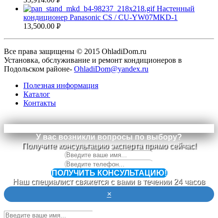
Настенный
УБ.
кондиционер Panasonic CS / CU-YW07MKD-1
13,500.00
Р
УБ.
Все права защищены © 2015
OhladiDom.ru
Установка, обслуживание и ремонт кондиционеров в
Подольском районе-
OhladiDom@yandex.ru
Полезная информация
Каталог
Контакты
У вас возникли вопросы по выбору?
Получите консультацию эксперта прямо сейчас!
ПОЛУЧИТЬ КОНСУЛЬТАЦИЮ!
Наш специалист свяжется с вами в течении 24 часов
×
Оставьте отзыв о работе компании