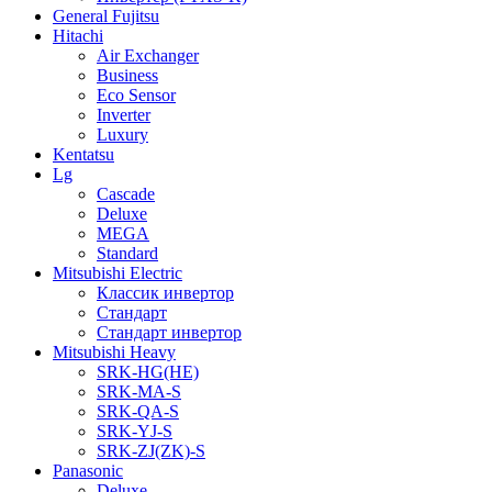
General Fujitsu
Hitachi
Air Exchanger
Business
Eco Sensor
Inverter
Luxury
Kentatsu
Lg
Cascade
Deluxe
MEGA
Standard
Mitsubishi Electric
Классик инвертор
Стандарт
Стандарт инвертор
Mitsubishi Heavy
SRK-HG(HE)
SRK-MA-S
SRK-QA-S
SRK-YJ-S
SRK-ZJ(ZK)-S
Panasonic
Deluxe