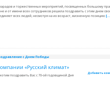
и парадов и торжественных мероприятий, посвященных большому пра
оне и от имени всех сотрудников решила поздравить с этим днем св
ъединяет всех людей, несмотря на их возраст, жизненную позицию
[…
компании «Русский климат»
Добавить ко
хотим поздравить Вас с 70-ой годовщиной Дня