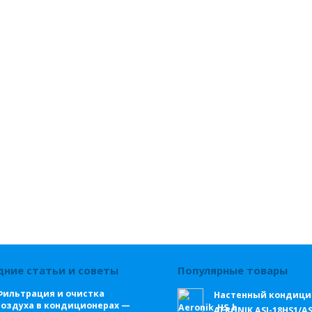
дние статьи и советы
Популярные товары
Фильтрация и очистка
Настенный кондици
воздуха в кондиционерах —
AERONIK ASI-18HS1/A