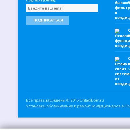
Подписка (E-mail):
7
6
5
Все права защищены © 2015
OhladiDom.ru
Установка, обслуживание и ремонт кондиционеров в П