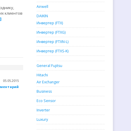
Airwell
зднику,
оих клиентов
DAIKIN
]
Инвертер (FTX)
Инвертер (FTXG)
Инвертер (FTXN-L)
Инвертер (FTXS-K)
General Fujitsu
Hitachi
05.05.2015
Air Exchanger
мментарий
Business
Eco Sensor
Inverter
Luxury