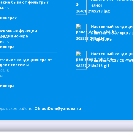
какие бывают фильтры?
18HS1
.
07.15
Настенный кондици
Основные функции
Panasonic S-A18JKD / 
кондиционера
A18JKD
.
07.15
Настенный кондици
Отличие кондиционера от
Panasonic CS / CU-Y
сплит системы
.
07.15
одольском районе-
OhladiDom@yandex.ru