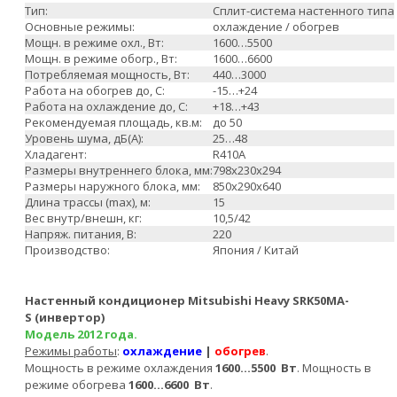
Тип:
Сплит-система настенного типа
Основные режимы:
охлаждение / обогрев
Мощн. в режиме охл., Вт:
1600…5500
Мощн. в режиме обогр., Вт:
1600…6600
Потребляемая мощность, Вт:
440…3000
Работа на обогрев до, С:
-15…+24
Работа на охлаждение до, С:
+18…+43
Рекомендуемая площадь, кв.м:
до 50
Уровень шума, дБ(А):
25…48
Хладагент:
R410A
Размеры внутреннего блока, мм:
798х230х294
Размеры наружного блока, мм:
850х290х640
Длина трассы (max), м:
15
Вес внутр/внешн, кг:
10,5/42
Напряж. питания, В:
220
Производство:
Япония / Китай
Настенный кондиционер Mitsubishi Heavy SRK50MA-
S (инвертор)
Модель 2012 года.
Режимы работы
:
охлаждение
|
обогрев
.
Мощность в режиме охлаждения
1600…5500
Вт
. Мощность в
режиме обогрева
1600…6600
Вт
.