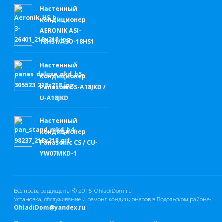
Настенный
кондиционер
AERONIK ASI-
18HS1/ASO-18HS1
Настенный
кондиционер
Panasonic S-A18JKD /
U-A18JKD
Настенный
кондиционер
Panasonic CS / CU-
YW07MKD-1
Все права защищены © 2015
OhladiDom.ru
Установка, обслуживание и ремонт кондиционеров в Подольском районе-
OhladiDom@yandex.ru