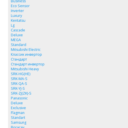
Business
Eco Sensor
Inverter
Luxury
Kentatsu
Lg
Cascade
Deluxe
MEGA
Standard
Mitsubishi Electric
Классик инвертор
Стандарт
Стандарт инвертор
Mitsubishi Heavy
SRK-HG(HE)
SRK-MA-S
SRK-QA-S
SRK-YJ-S
SRK-ZJ(ZK)-S
Panasonic
Deluxe
Exclusive
Flagman
Standart
Samsung
Boracay