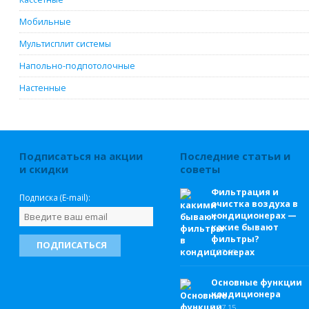
Мобильные
Мультисплит системы
Напольно-подпотолочные
Настенные
Подписаться на акции
Последние статьи и
и скидки
советы
Фильтрация и
Подписка (E-mail):
очистка воздуха в
кондиционерах —
какие бывают
фильтры?
7.
07.15
Основные функции
кондиционера
6.
07.15