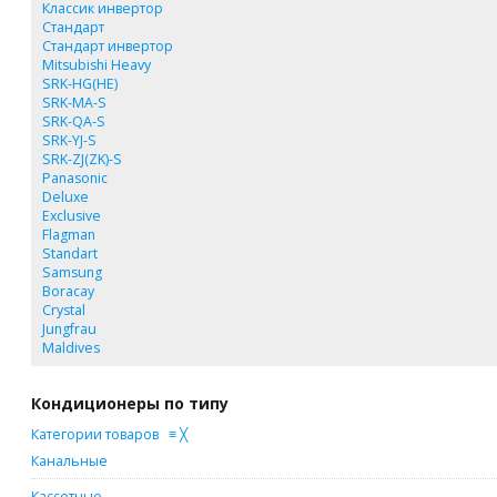
Классик инвертор
Стандарт
Стандарт инвертор
Mitsubishi Heavy
SRK-HG(HE)
SRK-MA-S
SRK-QA-S
SRK-YJ-S
SRK-ZJ(ZK)-S
Panasonic
Deluxe
Exclusive
Flagman
Standart
Samsung
Boracay
Crystal
Jungfrau
Maldives
Кондиционеры по типу
Категории товаров
≡
╳
Канальные
Кассетные