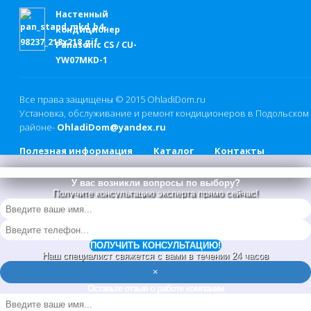
Настенный
кондиционер
Panasonic CS / CU-
YW07MKD-1
Все права защищены © 2015
OhladiDom.ru
Установка, обслуживание и ремонт кондиционеров в Подольском
районе-
OhladiDom@yandex.ru
Полезная информация
Каталог
Контакты
У вас возникли вопросы по выбору?
Получите консультацию эксперта прямо сейчас!
ПОЛУЧИТЬ КОНСУЛЬТАЦИЮ!
Наш специалист свяжется с вами в течении 24 часов
×
Оставьте отзыв о работе компании