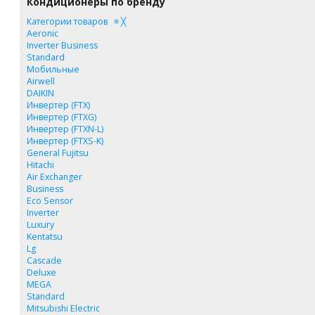
Кондиционеры по бренду
Категории товаров
≡
╳
Aeronic
Inverter Business
Standard
Мобильные
Airwell
DAIKIN
Инвертер (FTX)
Инвертер (FTXG)
Инвертер (FTXN-L)
Инвертер (FTXS-K)
General Fujitsu
Hitachi
Air Exchanger
Business
Eco Sensor
Inverter
Luxury
Kentatsu
Lg
Cascade
Deluxe
MEGA
Standard
Mitsubishi Electric