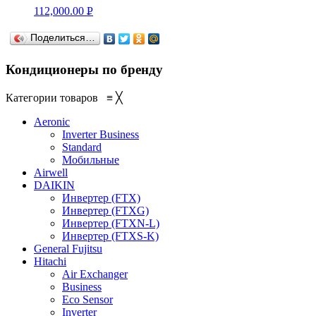
112,000.00
Р
УБ.
Поделиться…
Кондиционеры по бренду
Категории товаров
≡
╳
Aeronic
Inverter Business
Standard
Мобильные
Airwell
DAIKIN
Инвертер (FTX)
Инвертер (FTXG)
Инвертер (FTXN-L)
Инвертер (FTXS-K)
General Fujitsu
Hitachi
Air Exchanger
Business
Eco Sensor
Inverter