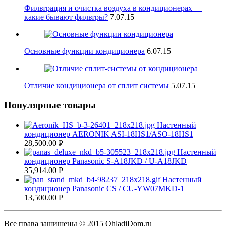
Фильтрация и очистка воздуха в кондиционерах —
какие бывают фильтры?
7.
07.15
Основные функции кондиционера
6.
07.15
Отличие кондиционера от сплит системы
5.
07.15
Популярные товары
Настенный
кондиционер AERONIK ASI-18HS1/ASO-18HS1
28,500.00
Р
Настенный
УБ.
кондиционер Panasonic S-A18JKD / U-A18JKD
35,914.00
Р
Настенный
УБ.
кондиционер Panasonic CS / CU-YW07MKD-1
13,500.00
Р
УБ.
Все права защищены © 2015
OhladiDom.ru