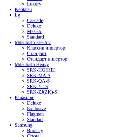
Luxury
Kentatsu
Lg
Cascade
Deluxe
MEGA
Standard
Mitsubishi Electric
Классик инвертор
Стандарт
Стандарт инвертор
Mitsubishi Heavy
SRK-HG(HE)
SRK-MA-S
SRK-QA-S
SRK-YJ-S
SRK-ZJ(ZK)-S
Panasonic
Deluxe
Exclusive
Flagman
Standart
Samsung
Boracay
Crystal