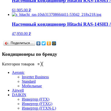
Настенный кондиционер Hitachi RAS-18SH3 
61,905.00
Р
УБ.
Настенный кондиционер Hitachi RAS-14SH3 
47,950.00
Р
УБ.
Поделиться…
Кондиционеры по бренду
Категории товаров
≡
╳
Aeronic
Inverter Business
Standard
Мобильные
Airwell
DAIKIN
Инвертер (FTX)
Инвертер (FTXG)
Инвертер (FTXN-L)