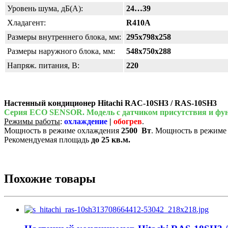
Уровень шума, дБ(А):
24…39
Хладагент:
R410A
Размеры внутреннего блока, мм:
295x798x258
Размеры наружного блока, мм:
548x750x288
Напряж. питания, В:
220
Настенный кондиционер Hitachi RAC-10SH3 / RAS-10SH3
Серия ECO SENSOR. Модель с датчиком присутствия и фу
Режимы работы
:
охлаждение
|
обогрев
.
Мощность в режиме охлаждения
2500
Вт
. Мощность в режиме
Рекомендуемая площадь
до 25 кв.м.
Похожие товары