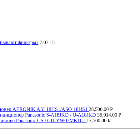
 бывают фильтры?
7.
07.15
ионер AERONIK ASI-18HS1/ASO-18HS1
28,500.00
Р
ндиционер Panasonic S-A18JKD / U-A18JKD
35,914.00
Р
УБ.
ционер Panasonic CS / CU-YW07MKD-1
13,500.00
Р
УБ.
УБ.