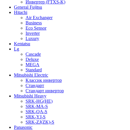
Инвертер (FTXS-K)
General Fujitsu
Hitachi
Air Exchanger
Business
Eco Sensor
Inverter
Luxury
Kentatsu
Lg
Cascade
Deluxe
MEGA
Standard
Mitsubishi Electric
Классик инвертор
Стандарт
Стандарт инвертор
Mitsubishi Heavy
SRK-HG(HE)
SRK-MA-S
SRK-QA-S
SRK-YJ-S
SRK-ZJ(ZK)-S
Panasonic