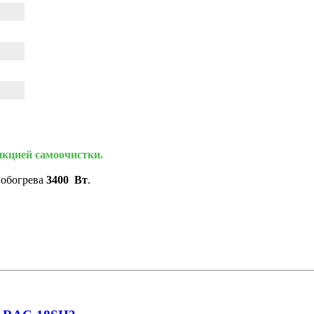
нкцией самоочистки.
 обогрева
3400
Вт
.