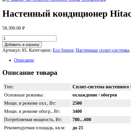
Настенный кондиционер Hita
58,300.00
Р
УБ.
Добавить в корзину
Артикул:
85
.
Категории:
Eco Sensor
,
Настенные сплит-системы
.
Описание
Описание товара
Тип:
Сплит-система настенного 
Основные режимы:
охлаждение / обогрев
Мощн. в режиме охл., Вт:
2500
Мощн. в режиме обогр., Вт:
3400
Потребляемая мощность, Вт:
780…600
Рекомендуемая площадь, кв.м:
до 25